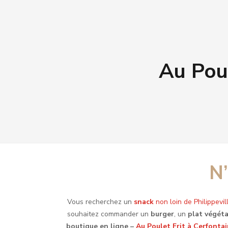
Au Poul
N’
Vous recherchez un
snack
non loin de Philippevil
souhaitez commander un
burger
, un
plat végéta
boutique en ligne –
Au Poulet Frit à Cerfonta