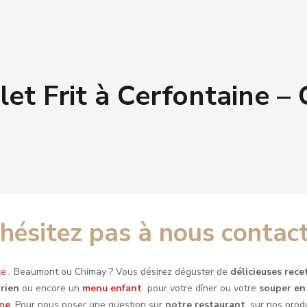
et Frit à Cerfontaine –
hésitez pas à nous contac
le
, Beaumont ou Chimay ? Vous désirez déguster de
délicieuses rec
rien
ou encore un
menu enfant
pour votre dîner ou votre
souper en 
ine
. Pour nous poser une question sur
notre restaurant
, sur nos pro